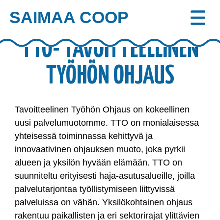
SAIMAA COOP
Skip
TTO- TAVOITTEELLINEN
to
content
TYÖHÖN OHJAUS
Tavoitteelinen Työhön Ohjaus on kokeellinen
uusi palvelumuotomme. TTO on monialaisessa
yhteisessä toiminnassa kehittyvä ja
innovaativinen ohjauksen muoto, joka pyrkii
alueen ja yksilön hyvään elämään. TTO on
suunniteltu erityisesti haja-asutusalueille, joilla
palvelutarjontaa työllistymiseen liittyvissä
palveluissa on vähän. Yksilökohtainen ohjaus
rakentuu paikallisten ja eri sektorirajat ylittävien