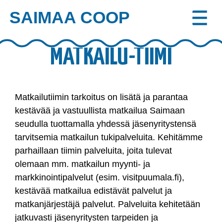
SAIMAA COOP
Skip
to
MATKAILU-TIIMI
content
Matkailutiimin tarkoitus on lisätä ja parantaa
kestävää ja vastuullista matkailua Saimaan
seudulla
tuottamalla yhdessä jäsenyritystensä
tarvitsemia matkailun tukipalveluita
. Kehitämme
parhaillaan tiimin palveluita, joita tulevat
olemaan mm. matkailun myynti- ja
markkinointipalvelut (esim. visitpuumala.fi),
kestävää matkailua edistävät palvelut ja
matkanjärjestäjä palvelut. Palveluita kehitetään
jatkuvasti jäsenyritysten tarpeiden ja