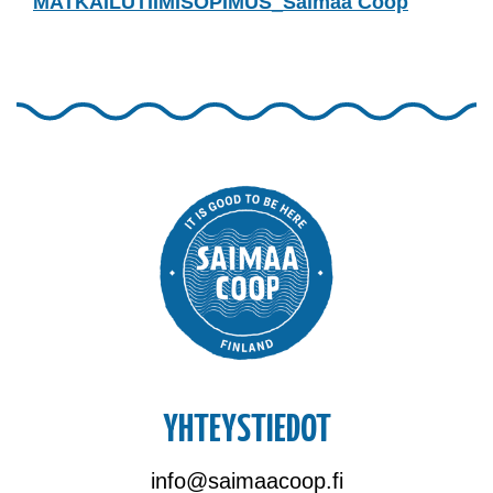
MATKAILUTIIMISOPIMUS_Saimaa Coop
YHTEYSTIEDOT
info@saimaacoop.fi